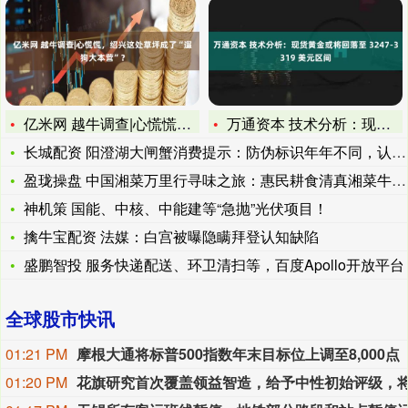
亿米网 越牛调查|心慌慌，绍兴这处草坪成了“遛狗大本营”？
万通资本 技术分析：现货黄金或将回落至 3247-3319
长城配资 阳澄湖大闸蟹消费提示：防伪标识年年不同，认准地理标
盈珑操盘 中国湘菜万里行寻味之旅：惠民耕食清真湘菜牛羊肉（辛
神机策 国能、中核、中能建等“急抛”光伏项目！
擒牛宝配资 法媒：白宫被曝隐瞒拜登认知缺陷
盛鹏智投 服务快递配送、环卫清扫等，百度Apollo开放平台
全球股市快讯
01:21 PM
摩根大通将标普500指数年末目标位上调至8,000点
01:20 PM