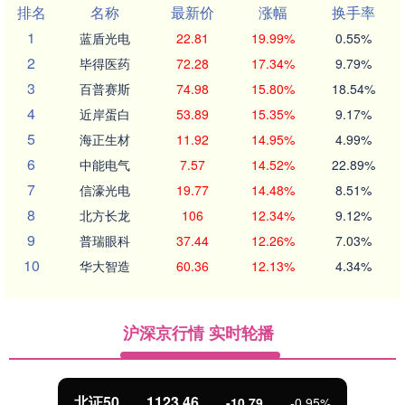
排名
名称
最新价
涨幅
换手率
1
蓝盾光电
22.81
19.99%
0.55%
2
毕得医药
72.28
17.34%
9.79%
3
百普赛斯
74.98
15.80%
18.54%
4
近岸蛋白
53.89
15.35%
9.17%
5
海正生材
11.92
14.95%
4.99%
6
中能电气
7.57
14.52%
22.89%
7
信濠光电
19.77
14.48%
8.51%
8
北方长龙
106
12.34%
9.12%
9
普瑞眼科
37.44
12.26%
7.03%
10
华大智造
60.36
12.13%
4.34%
沪深京行情 实时轮播
北证50
1123.46
-10.79
-0.95%