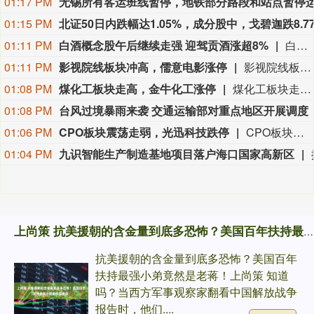
01:17 PM
01:15 PM
01:11 PM
白酒概念股午后继续走强 迎驾贡酒涨超8%
白酒概念股午后继续走强，迎驾贡酒涨超8%，古井贡酒、贵州茅台、今世缘等上涨。
01:11 PM
影视院线板块冲高，儒意电影涨停
影视院线板块冲高，儒意电影涨停，幸福蓝海涨超8%，北京文化此前涨停，华智数媒涨超15%，金逸影视、中国电影涨超3%。
01:08 PM
煤化工板块走高，金牛化工涨停
煤化工板块走高，金牛化工涨停，江苏索普、华昌化工、诚志股份、宝丰能源、鲁西化工等纷纷走高。
01:08 PM
台风过境暴雨来袭 交通运输部对重点地区开展调度
01:06 PM
CPO板块震荡走弱，光迅科技跌停
CPO板块震荡走弱，光迅科技跌停，中际旭创、通宇通讯、新易盛、剑桥科技、长芯博创、罗博特科等跟跌。
01:04 PM
九识智能生产制造基地项目落户海口国家高新区
上尚策 抗美援朝的含金量到底多恐怖？美国百年扶持最强小弟竟然是老蒋！
抗美援朝的含金量到底多恐怖？美国百年
扶持最强小弟竟然是老蒋！上尚策 知道
吗？当西方军事观察家翻看中国解放战争
报告时，他们....