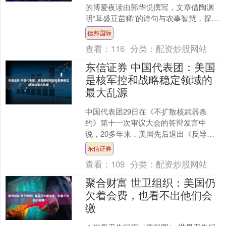
的博爱夜读由郭华悦撰写，文章借陶渊
明“草盛豆苗稀”的诗句与农事智慧，探讨
人生中“有用”之事与“无用”之闲的平衡之
德邦国际
道，阐述....
查看：
116
分类：
配资炒股网站
东信证券 中国代表团：美国
是核军控和战略稳定领域的
最大乱源
中国代表团29日在《不扩散核武器条
约》第十一次审议大会的答辩发言中
说，20多年来，美国先后退出《反导条
约》《中导条约》《开放天空条约》等
东信证券
军控条约，放任《新削减战....
查看：
109
分类：
配资炒股网站
聚合财富 世卫组织：美国仍
欠着会费，也看不出他们会
缴