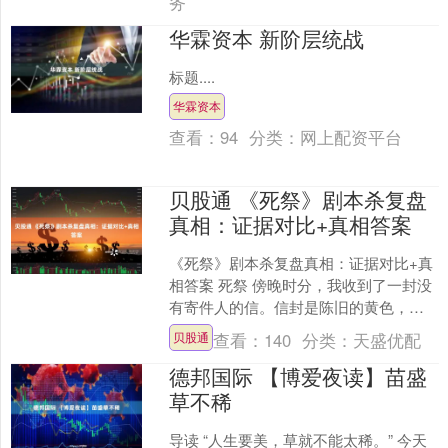
务
华霖资本 新阶层统战
标题....
华霖资本
查看：
94
分类：
网上配资平台
贝股通 《死祭》剧本杀复盘
真相：证据对比+真相答案
《死祭》剧本杀复盘真相：证据对比+真
相答案 死祭 傍晚时分，我收到了一封没
有寄件人的信。信封是陈旧的黄色，边
缘微微卷曲，仿佛历经了岁月的沧桑。
查看：
140
分类：
天盛优配
贝股通
打开信，里面是一张....
德邦国际 【博爱夜读】苗盛
草不稀
导读 “人生要美，草就不能太稀。” 今天