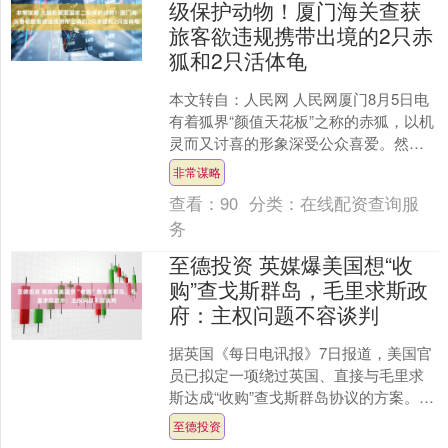
级保护动物！厦门海关查获
旅客欲违规携带出境的2只赤
狐和2只活体龟
本文转自：人民网 人民网厦门8月5日电
有着狐界“颜值天花板”之称的赤狐，以机
灵而又讨喜的形象深受公众喜爱。然
而，不法分子为了牟取私利，竟然企图
非常谋略
铤而走险偷带出境....
查看：
90
分类：
在线配资查询服
务
至德投资 英媒爆美国想“收
购”查戈斯群岛，毛里求斯政
府：主权问题不容谈判
据英国《每日电讯报》7日报道，美国官
员已拟定一项绕过英国、直接与毛里求
斯达成“收购”查戈斯群岛协议的方案。英
国原本正在推进将该群岛主权交还给毛
至德投资
里求斯，但美国总统....