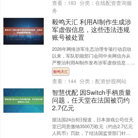
查看：
183
分类：
在线配资查询服
务
毅鸣天汇 利用AI制作生成涉
军虚假信息，这些违法违规
账号被处置
2026年网络涉军生态治理专项行动启动
以来，军队职能部门会同中央网信办从
严整治利用AI制作发布涉军虚假信息，误
导公众认知，损害军队形象问题，依法
毅鸣天汇
处置一批违法违规....
查看：
144
分类：
配资炒股网站
智慧优配 因Switch手柄质量
问题，任天堂在法国被罚约
2.7亿元
据法国24台8日报道，日本游戏公司任天
堂已同意缴纳3500万欧元（约合2.7亿元
人民币）罚款，了结法国监管部门针对