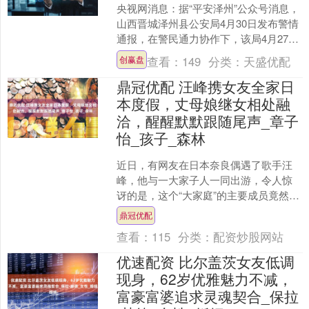
央视网消息：据“平安泽州”公众号消息，
山西晋城泽州县公安局4月30日发布警情
通报，在警民通力协作下，该局4月27日
发布的《协查通报》征集线索的犯罪嫌
查看：
149
分类：
天盛优配
创赢盘
疑人李某，已....
鼎冠优配 汪峰携女友全家日
本度假，丈母娘继女相处融
洽，醒醒默默跟随尾声_章子
怡_孩子_森林
近日，有网友在日本奈良偶遇了歌手汪
峰，他与一大家子人一同出游，令人惊
讶的是，这个“大家庭”的主要成员竟然是
森林北一家。队伍的最前方是汪峰，他
鼎冠优配
一如既往地时尚，身穿....
查看：
115
分类：
配资炒股网站
优速配资 比尔盖茨女友低调
现身，62岁优雅魅力不减，
富豪富婆追求灵魂契合_保拉