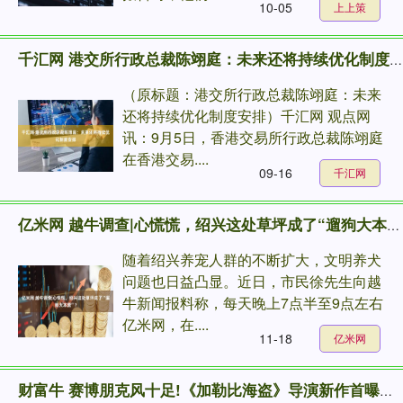
10-05
上上策
千汇网 港交所行政总裁陈翊庭：未来还将持续优化制度安排
（原标题：港交所行政总裁陈翊庭：未来
还将持续优化制度安排）千汇网 观点网
讯：9月5日，香港交易所行政总裁陈翊庭
在香港交易....
09-16
千汇网
亿米网 越牛调查|心慌慌，绍兴这处草坪成了“遛狗大本营”？
随着绍兴养宠人群的不断扩大，文明养犬
问题也日益凸显。近日，市民徐先生向越
牛新闻报料称，每天晚上7点半至9点左右
亿米网，在....
11-18
亿米网
财富牛 赛博朋克风十足!《加勒比海盗》导演新作首曝剧照