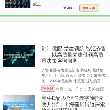
成....
01-06
恒汇证券
荆叶优配 党建领航·智汇齐鲁
——以高质量党建引领高质
量决策咨询服务
齐鲁晚报·齐鲁壹点记者 魏晓燕 聂婧怡
实习生 于怡帆 通讯员 翁伟 丁文馨 编者
按： 2026年是实施“十五五”规划的开局
之年，也是推动高质量发展的关键一
查看：
62
分类：
天盛优配
荆叶优配
年。....
宝牛E配 从“信任赤字”到“透
明共治”，上海基层街道探索