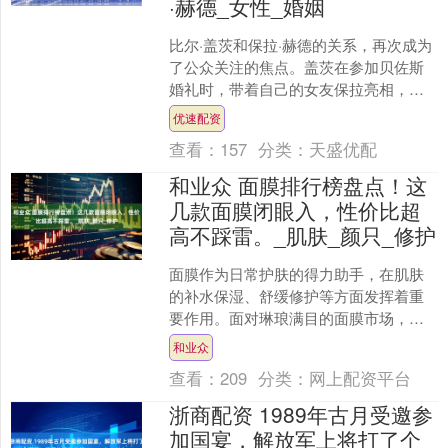
·赫德_女性_婚姻
比尔·盖茨和保拉·赫德的关系，再次成为
了公众关注的焦点。盖茨在参加贝佐斯
婚礼时，带着自己的女友保拉亮相，两
人一同出现在场合中，无论是服饰还是
优速配资
气质，都显得默契十足....
查看：
157
分类：
天盛优配
和业众 面膜排行榜盘点！这
几款面膜闭眼入，性价比超
高不踩雷。_肌肤_颜只_修护
面膜作为日常护肤的得力助手，在肌肤
的补水保湿、舒缓修护等方面发挥着重
要作用。面对琳琅满目的面膜市场，究
竟该如何选择呢？今天就来为大家盘点
和业众
一下备受认可的面膜，看看....
查看：
209
分类：
网上配资平台
浙商配资 1989年古月受邀参
加国宴，解放军上将打了个