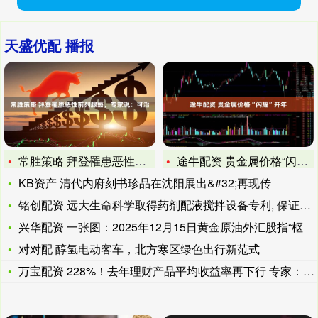
天盛优配 播报
常胜策略 拜登罹患恶性前列腺癌，专家说：可治
途牛配资 贵金属价格“闪耀”开年
KB资产 清代内府刻书珍品在沈阳展出&#32;再现传
铭创配资 远大生命科学取得药剂配液搅拌设备专利, 保证搅拌过
兴华配资 一张图：2025年12月15日黄金原油外汇股指“枢
对对配 醇氢电动客车，北方寒区绿色出行新范式
万宝配资 228%！去年理财产品平均收益率再下行 专家：固收