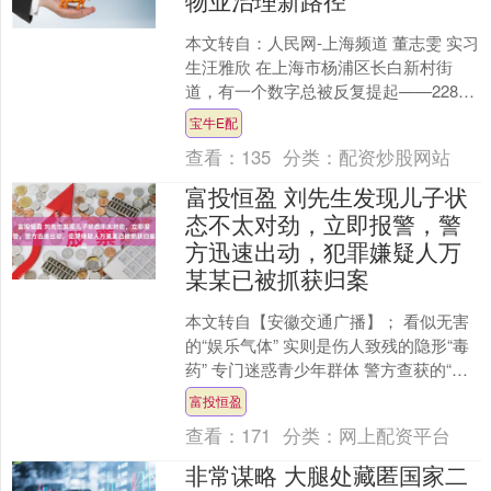
物业治理新路径
本文转自：人民网-上海频道 董志雯 实习
生汪雅欣 在上海市杨浦区长白新村街
道，有一个数字总被反复提起——228。
它曾经是上海第一代“两万户”工人新村的
宝牛E配
编号，承载....
查看：
135
分类：
配资炒股网站
富投恒盈 刘先生发现儿子状
态不太对劲，立即报警，警
方迅速出动，犯罪嫌疑人万
某某已被抓获归案
本文转自【安徽交通广播】； 看似无害
的“娱乐气体” 实则是伤人致残的隐形“毒
药” 专门迷惑青少年群体 警方查获的“笑
气瓶”。 近日 合肥新站区居民刘先生（化
富投恒盈
名）....
查看：
171
分类：
网上配资平台
非常谋略 大腿处藏匿国家二