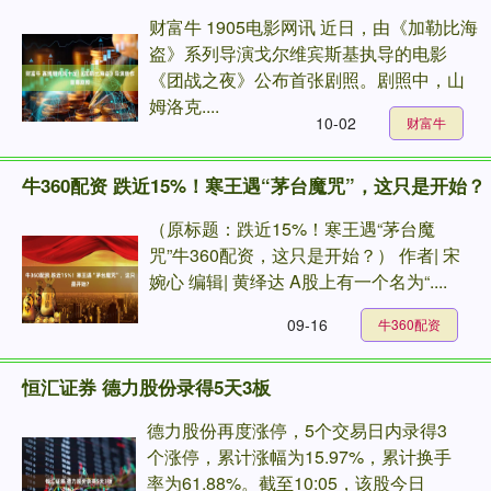
财富牛 1905电影网讯 近日，由《加勒比海
盗》系列导演戈尔维宾斯基执导的电影
《团战之夜》公布首张剧照。剧照中，山
姆洛克....
10-02
财富牛
牛360配资 跌近15%！寒王遇“茅台魔咒”，这只是开始？
（原标题：跌近15%！寒王遇“茅台魔
咒”牛360配资，这只是开始？） 作者| 宋
婉心 编辑| 黄绎达 A股上有一个名为“....
09-16
牛360配资
恒汇证券 德力股份录得5天3板
德力股份再度涨停，5个交易日内录得3
个涨停，累计涨幅为15.97%，累计换手
率为61.88%。截至10:05，该股今日