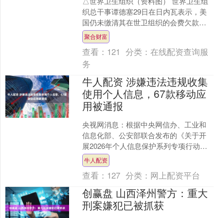
△世界卫生组织（资料图） 世界卫生组
织总干事谭德塞29日在日内瓦表示，美
国仍未缴清其在世卫组织的会费欠款，
而美国若要退出该组织，缴清欠款是前
聚合财富
提条件。 谭德塞在当....
查看：
121
分类：
在线配资查询服
务
牛人配资 涉嫌违法违规收集
使用个人信息，67款移动应
用被通报
央视网消息：根据中央网信办、工业和
信息化部、公安部联合发布的《关于开
展2026年个人信息保护系列专项行动的
公告》，依据《网络安全法》《个人信
牛人配资
息保护法》《网络数据....
查看：
127
分类：
网上配资平台
创赢盘 山西泽州警方：重大
刑案嫌犯已被抓获