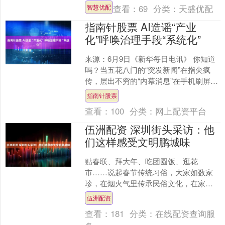
其Switch手柄缺陷问题的调查。 该案源
查看：
69
分类：
天盛优配
智慧优配
于2....
指南针股票 AI造谣“产业
化”呼唤治理手段“系统化”
来源：6月9日《新华每日电讯》 你知道
吗？当五花八门的“突发新闻”在指尖疯
传，层出不穷的“内幕消息”在手机刷屏，
背后可能是一些别有企图的人用AI批量生
指南针股票
成谣言。随....
查看：
100
分类：
网上配资平台
伍洲配资 深圳街头采访：他
们这样感受文明鹏城味
贴春联、拜大年、吃团圆饭、逛花
市……说起春节传统习俗，大家如数家
珍，在烟火气里传承民俗文化，在家人
相伴中感受年味温情。 作为全国文明城
伍洲配资
市，深圳的新春不仅有热闹团....
查看：
181
分类：
在线配资查询服